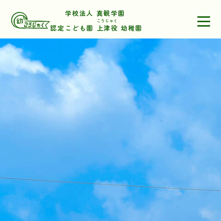
学校法人 真観学園
こうじゃく
認定こども園
上津役
幼稚園