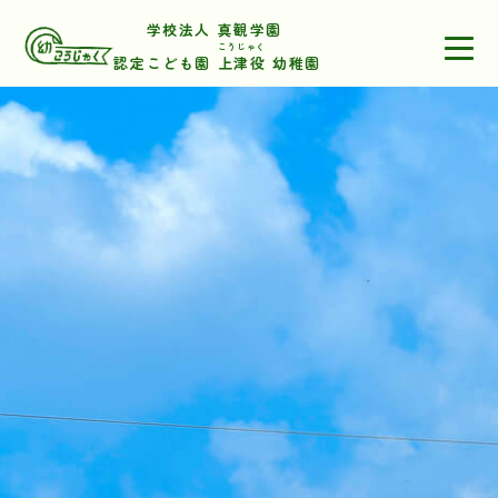
学校法人 真観学園
こうじゃく
認定こども園
上津役
幼稚園